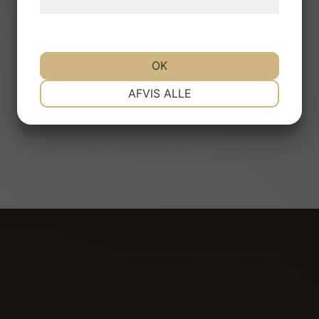
hjemmeside.
OK
NØDVENDIGE
PRÆFERENCER
Ljuskällor
AFVIS ALLE
MARKETING
STATISTIK